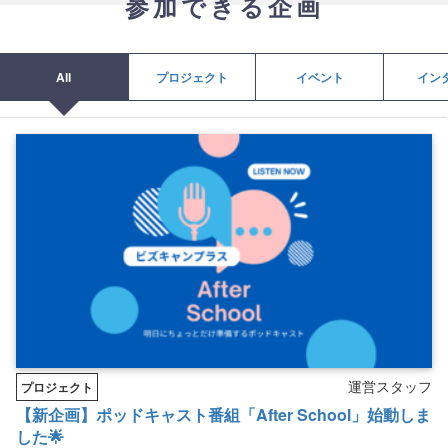
参加できる企画
All
プロジェクト
イベント
イン
運営スタッフ
プロジェクト
【新企画】ポッドキャスト番組「After School」始動しま
した🌟