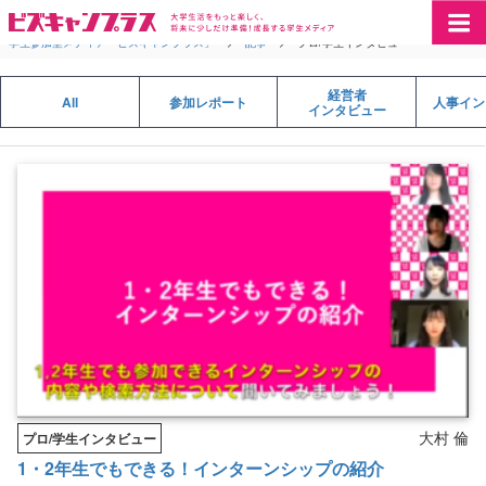
学生参加型メディア「ビズキャンプラス」
>
記事
>
プロ/学生インタビュー
経営者
All
参加レポート
人事イン
インタビュー
大村 倫
プロ/学生インタビュー
1・2年生でもできる！インターンシップの紹介