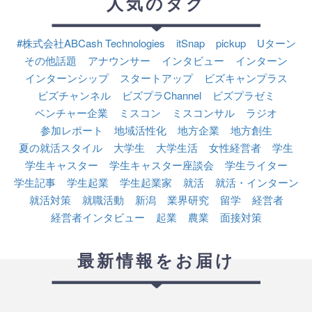
人気のタグ
#株式会社ABCash Technologies
itSnap
pickup
Uターン
その他話題
アナウンサー
インタビュー
インターン
インターンシップ
スタートアップ
ビズキャンプラス
ビズチャンネル
ビズプラChannel
ビズプラゼミ
ベンチャー企業
ミスコン
ミスコンサル
ラジオ
参加レポート
地域活性化
地方企業
地方創生
夏の就活スタイル
大学生
大学生活
女性経営者
学生
学生キャスター
学生キャスター座談会
学生ライター
学生記事
学生起業
学生起業家
就活
就活・インターン
就活対策
就職活動
新潟
業界研究
留学
経営者
経営者インタビュー
起業
農業
面接対策
最新情報をお届け