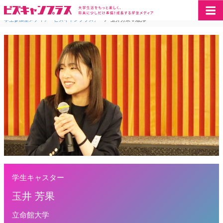
学生参加型メディア「ビズキャンプラス」
>
玉井芳果 の記事
学生キャスター
玉井 芳果
立命館大学