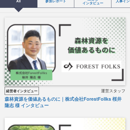
All
参加レポート
人事イン
インタビュー
運営スタッフ
経営者インタビュー
森林資源を価値あるものに｜株式会社ForestFollks 桜井
隆志 様 インタビュー