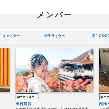
メンバー
生キャスター
学生ライター
学生OB/O
学生キャスター
学生
田村有麗
関ゆ
京都女子大学
現代社会学部
3年(2026年5月時点)
東京