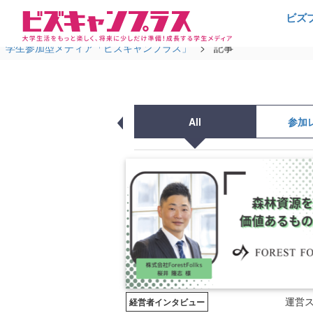
ビズ
学生参加型メディア「ビズキャンプラス」
>
記事
All
参加
運営
経営者インタビュー