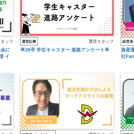
スタッフ
運営スタッフ
運営記事
経営者
社会に
🌟26卒 学生キャスター 進路アンケート🌟
資産
様 イ
社Fa