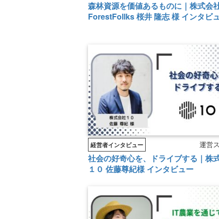
森林資源を価値あるものに｜株式会
ForestFollks 桜井 隆志 様 インタビ
運営
経営者インタビュー
社会の好奇心を、ドライブする｜株
１０ 佐藤尊紀様 インタビュー