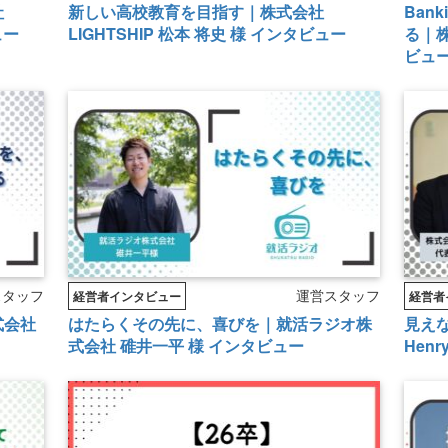
社
新しい高校教育を目指す｜株式会社
Ban
ュー
LIGHTSHIP 松本 将史 様 インタビュー
る｜株
ビュ
スタッフ
運営スタッフ
経営者インタビュー
経営者
式会社
はたらくその先に、喜びを｜就活ラジオ株
見え
式会社 碓井一平 様 インタビュー
Henr