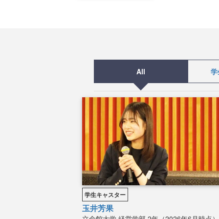
All
学
学生キャスター
玉井芳果
立命館大学
経営学部
2年（2026年6月時点）