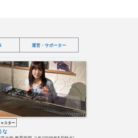
G
運営・サポーター
キャスター
うな
学芸大学
教育学部
２年(2026年5月時点)