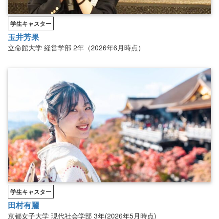
学生キャスター
玉井芳果
立命館大学
経営学部
2年（2026年6月時点）
学生キャスター
田村有麗
京都女子大学
現代社会学部
3年(2026年5月時点)