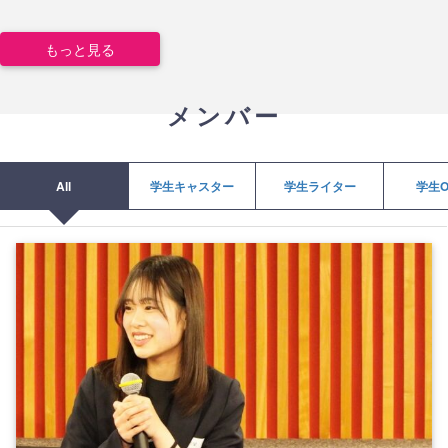
もっと見る
メンバー
All
学生キャスター
学生ライター
学生O