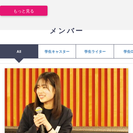
もっと見る
メンバー
All
学生キャスター
学生ライター
学生O