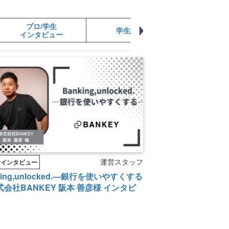
プロ/学生
学生記事
学生起業
インタビュー
運営スタッフ
者インタビュー
king,unlocked.―銀行を使いやすくする
会社BANKEY 阪本 善彦様 インタビ