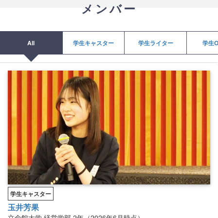
メンバー
All
学生キャスター
学生ライター
学生O
学生キャスター
玉井芳果
立命館大学
経営学部
2年（2026年6月時点）