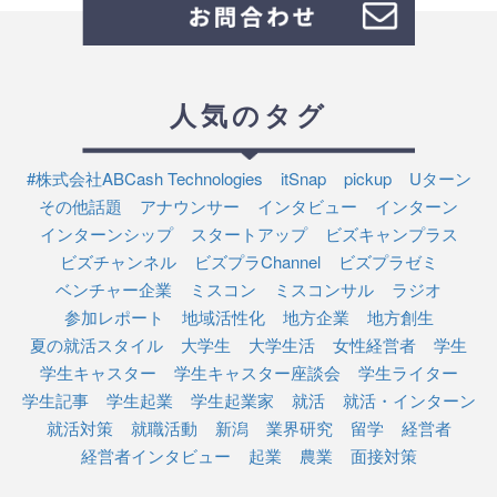
人気のタグ
#株式会社ABCash Technologies
itSnap
pickup
Uターン
その他話題
アナウンサー
インタビュー
インターン
インターンシップ
スタートアップ
ビズキャンプラス
ビズチャンネル
ビズプラChannel
ビズプラゼミ
ベンチャー企業
ミスコン
ミスコンサル
ラジオ
参加レポート
地域活性化
地方企業
地方創生
夏の就活スタイル
大学生
大学生活
女性経営者
学生
学生キャスター
学生キャスター座談会
学生ライター
学生記事
学生起業
学生起業家
就活
就活・インターン
就活対策
就職活動
新潟
業界研究
留学
経営者
経営者インタビュー
起業
農業
面接対策