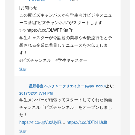
[お知らせ]
この度ビズキャンパスから学生向けビジネスニュ
ース番組”ビズチャンネル”がスタートします
✨✨https://t.co/OLWFPKiaPr
学生キャスターが今話題の業界や今後流行ると予
想される企業に着目してニュースをお伝えしま
す！
#ビズチャンネル #学生キャスター
返信
星野善宣 ベンチャークリエイター (@ps_nobu)
より:
2017/02/01 7:14 PM
学生メンバーが頑張ってスタートしてくれた動画
チャンネル「ビズチャンネル」をオープンしまし
た！
https://t.co/6jtV3xUylR
…
https://t.co/tDTbHJslIf
返信