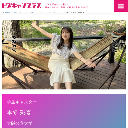
学生参加型メディア「ビズキャンプラス」
>
本多 彩夏 の記事
学生キャスター
本多 彩夏
大阪公立大学