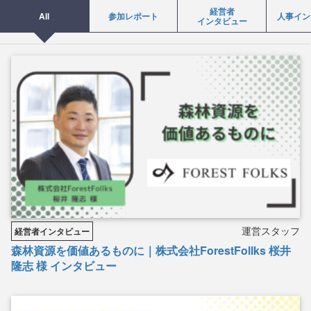
経営者
All
参加レポート
人事イン
インタビュー
運営スタッフ
経営者インタビュー
森林資源を価値あるものに｜株式会社ForestFollks 桜井
隆志 様 インタビュー