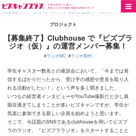
学生参加型メディア「ビズキャンプラス」
>
参加できる企画
>
プロジェクト
>
【募集終
プロジェクト
【募集終了】Clubhouse で『ビズプラ
ジオ（仮）』の運営メンバー募集！
#
ラジオMC
#
ラジオ制作
学生キャスター数名との座談会において、「今までは発
信するばかりだったから、受け手の感想や意見を取り入
れる活動がしたい！」という声を多く聞きました。
いつもの経営者インタビューやYouTube撮影だと少し真
面目過ぎてしまうことが多いビズキャンですが、学生が
気楽に参加できる新しい企画を始めようと思います。
そこで、今話題のSNSであるclubhouseを用いてビズプ
ラのラジオ、『ビズプララジオ』をスタートすることと