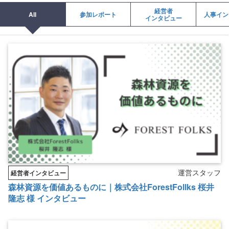
経営者
All
参加レポート
人事イン
インタビュー
運営スタッフ
経営者インタビュー
森林資源を価値あるものに｜株式会社ForestFollks 桜井
隆志 様 インタビュー