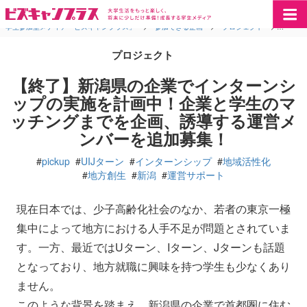
学生参加型メディア「ビズキャンプラス」
>
参加できる企画
>
プロジェクト
>
【終了
プロジェクト
【終了】新潟県の企業でインターンシ
ップの実施を計画中！企業と学生のマ
ッチングまでを企画、誘導する運営メ
ンバーを追加募集！
#
pickup
#
UIJターン
#
インターンシップ
#
地域活性化
#
地方創生
#
新潟
#
運営サポート
現在日本では、少子高齢化社会のなか、若者の東京一極
集中によって地方における人手不足が問題とされていま
す。一方、最近ではUターン、Iターン、Jターンも話題
となっており、地方就職に興味を持つ学生も少なくあり
ません。
このような背景を踏まえ、新潟県の企業で首都圏に住む