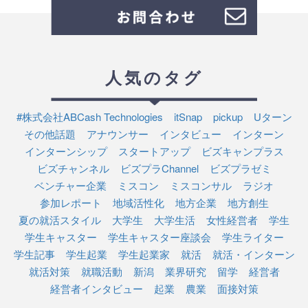
人気のタグ
#株式会社ABCash Technologies
itSnap
pickup
Uターン
その他話題
アナウンサー
インタビュー
インターン
インターンシップ
スタートアップ
ビズキャンプラス
ビズチャンネル
ビズプラChannel
ビズプラゼミ
ベンチャー企業
ミスコン
ミスコンサル
ラジオ
参加レポート
地域活性化
地方企業
地方創生
夏の就活スタイル
大学生
大学生活
女性経営者
学生
学生キャスター
学生キャスター座談会
学生ライター
学生記事
学生起業
学生起業家
就活
就活・インターン
就活対策
就職活動
新潟
業界研究
留学
経営者
経営者インタビュー
起業
農業
面接対策