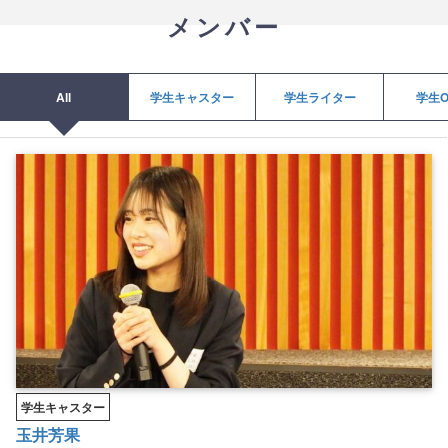
メンバー
All
学生キャスター
学生ライター
学生O
学生キャスター
玉井芳果