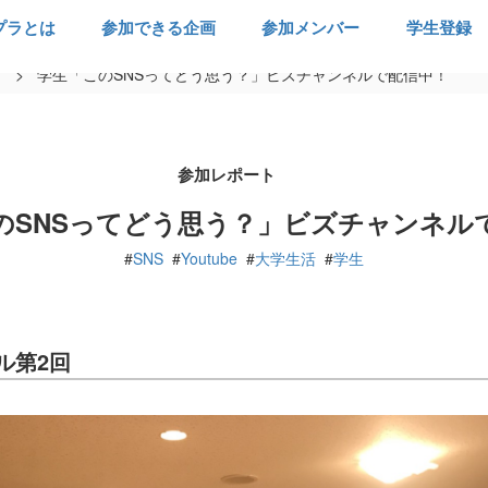
プラとは
参加できる企画
参加メンバー
学生登録
ト
>
学生「このSNSってどう思う？」ビズチャンネルで配信中！
参加レポート
のSNSってどう思う？」ビズチャンネル
#
SNS
#
Youtube
#
大学生活
#
学生
ル第2回