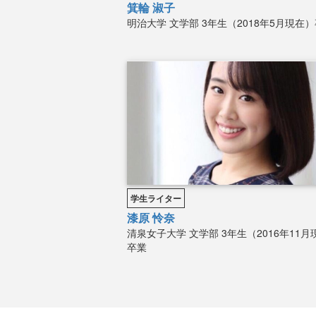
箕輪 淑子
明治大学
文学部
3年生（2018年5月現在
学生ライター
漆原 怜奈
清泉女子大学
文学部
3年生（2016年11
卒業