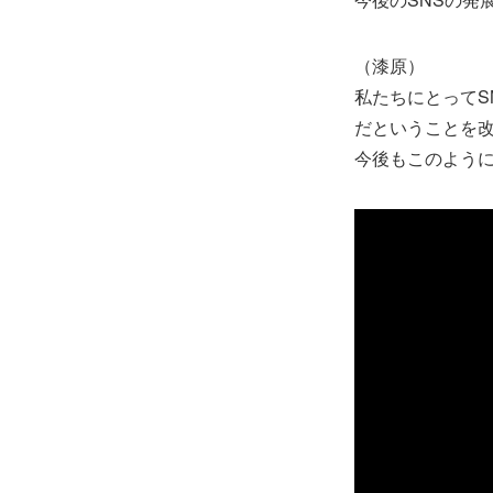
（漆原）
私たちにとってS
だということを
今後もこのよう