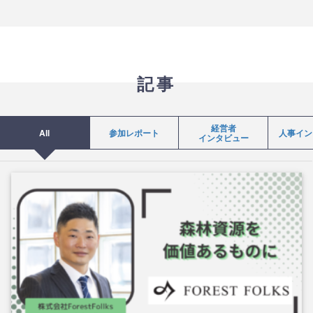
記事
経営者
All
参加レポート
人事イン
インタビュー