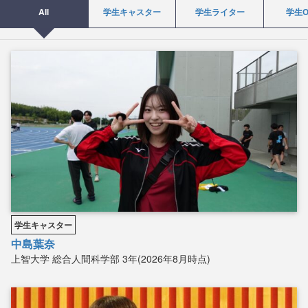
All
学生キャスター
学生ライター
学生O
学生キャスター
中島葉奈
上智大学
総合人間科学部
3年(2026年8月時点)