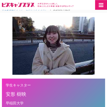
学生参加型メディア「ビズキャンプラス」
>
安形樹映 の記事
学生キャスター
安形 樹映
早稲田大学