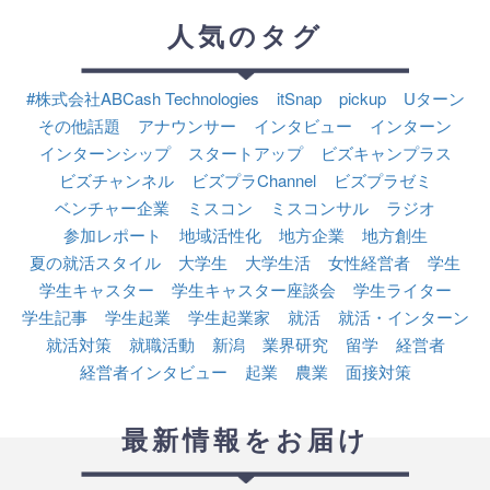
人気のタグ
#株式会社ABCash Technologies
itSnap
pickup
Uターン
その他話題
アナウンサー
インタビュー
インターン
インターンシップ
スタートアップ
ビズキャンプラス
ビズチャンネル
ビズプラChannel
ビズプラゼミ
ベンチャー企業
ミスコン
ミスコンサル
ラジオ
参加レポート
地域活性化
地方企業
地方創生
夏の就活スタイル
大学生
大学生活
女性経営者
学生
学生キャスター
学生キャスター座談会
学生ライター
学生記事
学生起業
学生起業家
就活
就活・インターン
就活対策
就職活動
新潟
業界研究
留学
経営者
経営者インタビュー
起業
農業
面接対策
最新情報をお届け