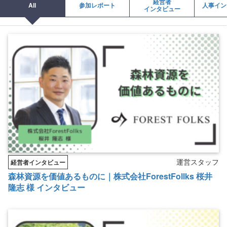
経営者
All
参加レポート
人事イン
インタビュー
運営スタッフ
経営者インタビュー
森林資源を価値あるものに｜株式会社ForestFollks 桜井
隆志 様 インタビュー