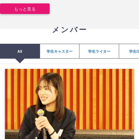
もっと見る
メンバー
All
学生キャスター
学生ライター
学生O