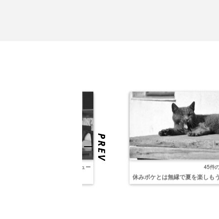
55件のビュー
45件
万時間！？きっと働き方が変わる
休みボケとは無縁で夏を楽しも