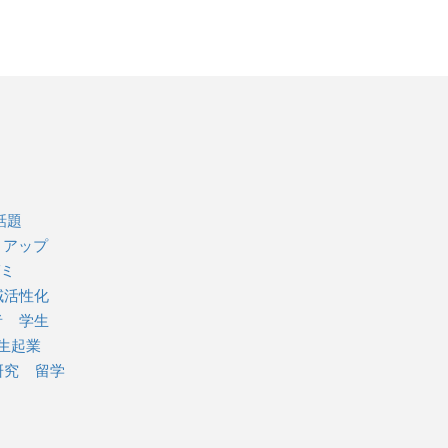
話題
トアップ
ミ
域活性化
者
学生
生起業
研究
留学