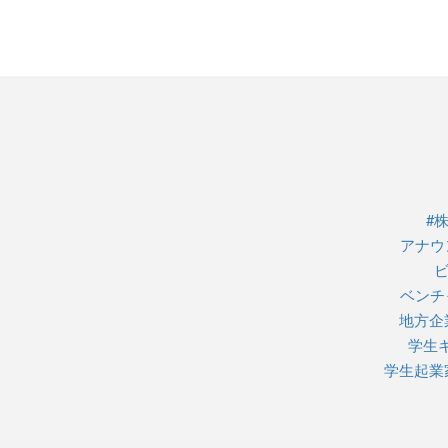
#株
アナウ
ベンチ
地方企
学生
学生起業