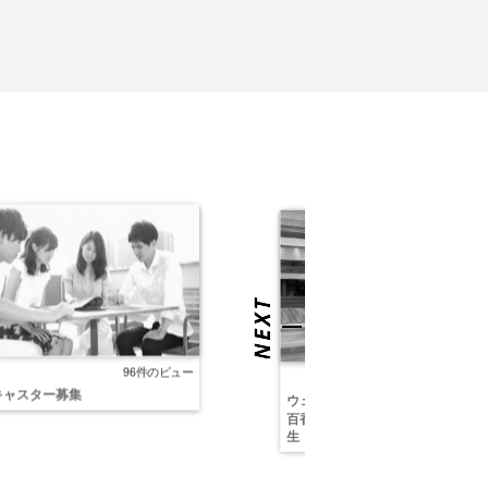
96件のビュー
96件の
キャスター募集
ウェザーニューズでご活躍中の久
百香様にインタビュー! | ビズプラ
生