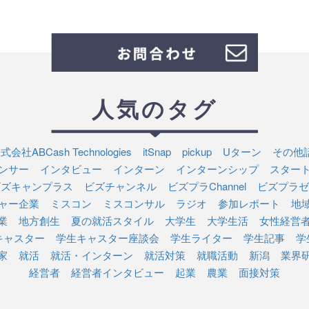
人気のタグ
式会社ABCash Technologies
itSnap
pickup
Uターン
その他
ンサー
インタビュー
インターン
インターンシップ
スター
ビズキャンプラス
ビズチャンネル
ビズプラChannel
ビズプラゼ
ャー企業
ミスコン
ミスコンサル
ラジオ
参加レポート
地
業
地方創生
夏の就活スタイル
大学生
大学生活
女性経営
キャスター
学生キャスター座談会
学生ライター
学生記事
学
家
就活
就活・インターン
就活対策
就職活動
新潟
業界
経営者
経営者インタビュー
起業
農業
面接対策