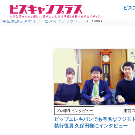
ビズ
学生参加型メディア「ビズキャンプラス」
>
CMO
運営
プロ/学生インタビュー
ピップエレキバンでも有名なフジモ
執行役員 久保田様にインタビュー