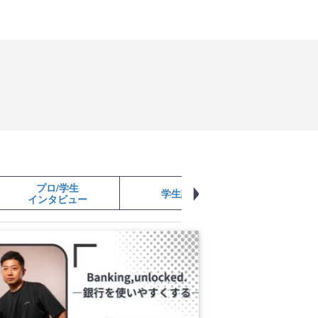
プロ/学生
学生記事
学生起業
インタビュー