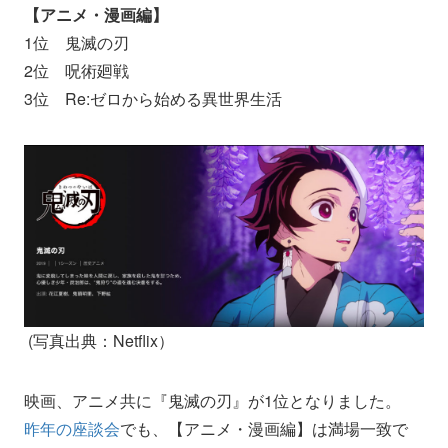
【アニメ・漫画編】
1位 鬼滅の刃
2位 呪術廻戦
3位 Re
:
ゼロから始める異世界生活
(写真出典：Netflix）
映画、アニメ共に『鬼滅の刃』が1位となりました。
昨年の座談会
でも、【アニメ・漫画編】は満場一致で