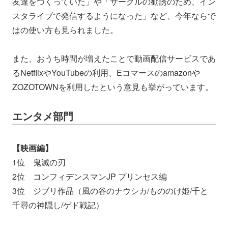
友達をつくっていた」や「サークルの勧誘のため、イン
スタライブで発信するようになった」など、今年ならで
はの使い方も見られました。
また、おうち時間が増えたことで動画配信サービスであ
るNetflixやYouTubeの利用、Eコマースのamazonや
ZOZOTOWNを利用したという意見も挙がっています。
エンタメ部門
【映画編】
1位 鬼滅の刃
2位 コンフィデンスマンJP プリンセス編
3位 ジブリ作品（風の谷のナウシカ/もののけ姫/千と
千尋の神隠し/ゲド戦記）