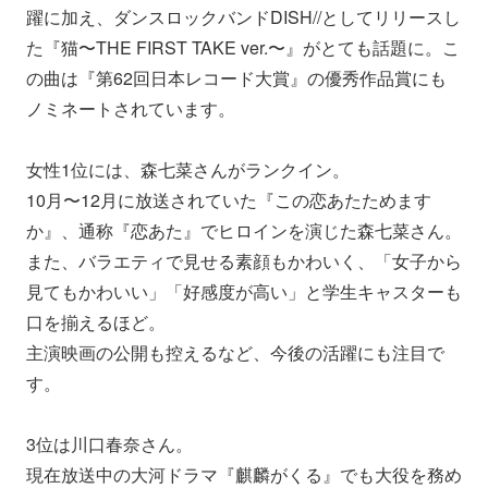
躍に加え、ダンスロックバンドDISH//としてリリースし
た『猫〜THE FIRST TAKE ver.〜』がとても話題に。こ
の曲は『第62回日本レコード大賞』の優秀作品賞にも
ノミネートされています。
女性1位には、森七菜さんがランクイン。
10月〜12月に放送されていた『この恋あたためます
か』、通称『恋あた』でヒロインを演じた森七菜さん。
また、バラエティで見せる素顔もかわいく、「女子から
見てもかわいい」「好感度が高い」と学生キャスターも
口を揃えるほど。
主演映画の公開も控えるなど、今後の活躍にも注目で
す。
3位は川口春奈さん。
現在放送中の大河ドラマ『麒麟がくる』でも大役を務め