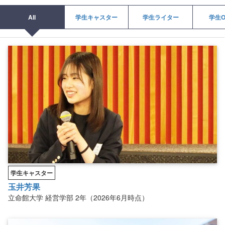
All
学生キャスター
学生ライター
学生O
学生キャスター
玉井芳果
立命館大学
経営学部
2年（2026年6月時点）