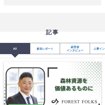
記事
経営者
All
参加レポート
人事イン
インタビュー