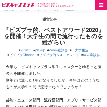
学生参加型メディア「ビズキャンプラス」
>
記事
>
運営記事
>
『ビズプラ的、ベストア
運営記事
『ビズプラ的、ベストアワード2020』
を開催！大学生の間で流行ったものを
総ざらい
#
2020年
#
pickup
#
Zoom座談会
#
大学生活
#
ビズプラChannel
#
ビズプラ的ベストアワード
#
年末座談会
今年も、ビズキャンプラス学生キャスターとゆるっと座
談会を開催しました。
例年とは違った1年となりましたが、今年はどのような
ものが大学生の間で流行ったのでしょうか？
芸能・ニュース部門
、
流行語部門
、
アプリ・サービス部
門
、
エンタメ部門
の4つの部門から2020年を振り返って