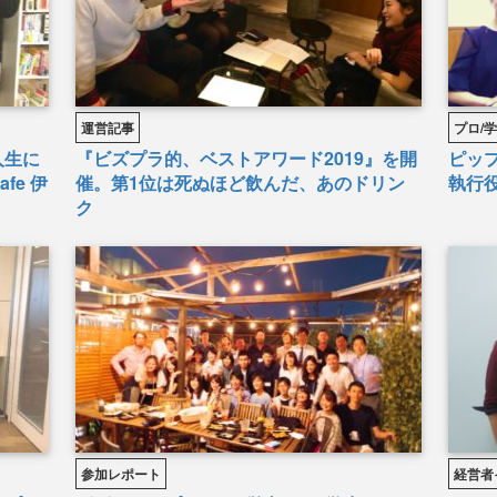
運営記事
プロ/
人生に
『ビズプラ的、ベストアワード2019』を開
ピッ
fe 伊
催。第1位は死ぬほど飲んだ、あのドリン
執行
ク
参加レポート
経営者