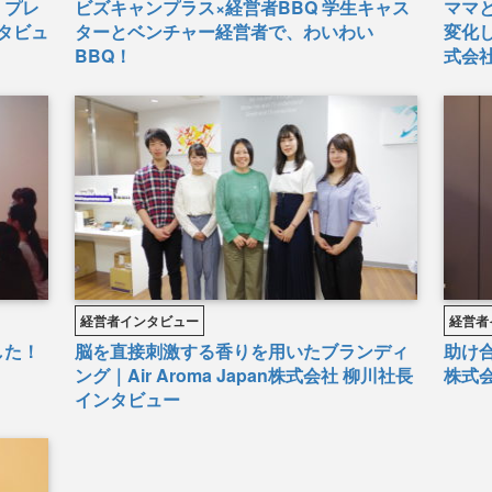
｜プレ
ビズキャンプラス×経営者BBQ 学生キャス
ママ
タビュ
ターとベンチャー経営者で、わいわい
変化
BBQ！
式会
ー
経営者インタビュー
経営者
した！
脳を直接刺激する香りを用いたブランディ
助け
ング｜Air Aroma Japan株式会社 柳川社長
株式会
インタビュー