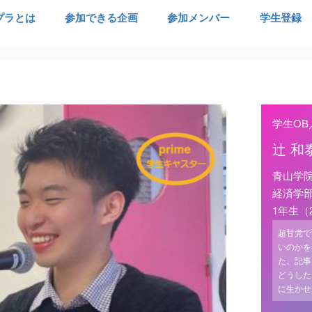
プラとは
参加できる企画
参加メンバー
学生登録
学生OB
辻 和
青山学
経済学
1年生（
超甘党で
いのかを
た、記事
どうした
に生かせ