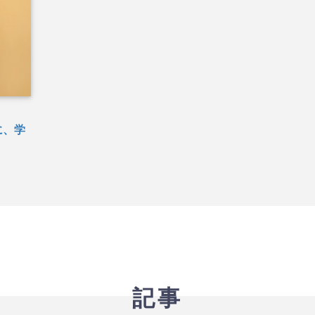
に、学
記事