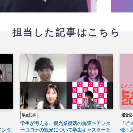
担当した記事はこちら
学生記事
運営記
学生が考える、観光業復活の施策〜アフタ
『ビズ
 インタ
ーコロナの観光について学生キャスターと
催！