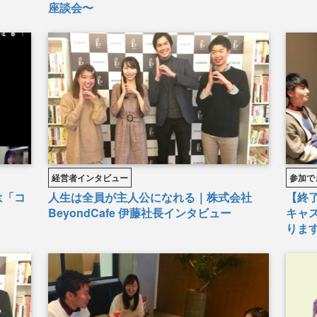
座談会〜
経営者インタビュー
参加で
は「コ
人生は全員が主人公になれる｜株式会社
【終
BeyondCafe 伊藤社長インタビュー
キャ
りま