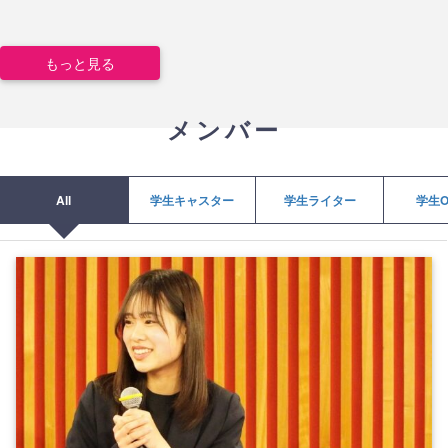
もっと見る
メンバー
All
学生キャスター
学生ライター
学生O