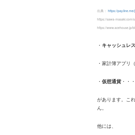
出典：
https://pay.line.me
https://sawa-masaki.com/s
https://www.acehouse.jp/b
・
キャッシュレ
・家計簿アプリ
・
仮想通貨
・・・B
があります。こ
ん。
他には、