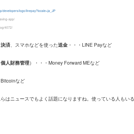
/jp/developers/logo/linepay?locale=ja_JP
aving-app/
log/4072/
ス決済
、スマホなどを使った
送金
・・・LINE Payなど
（
個人財務管理
）・・・Money Forward MEなど
itcoinなど
れらはニュースでもよく話題になりますね。使っている人もい