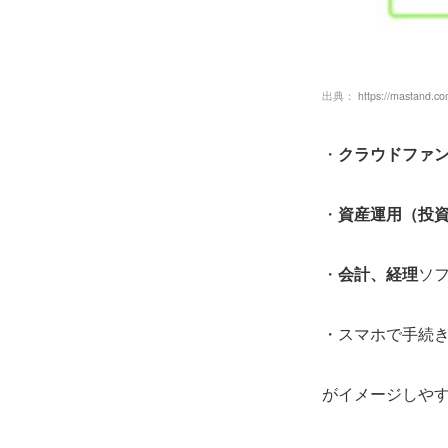
出典：
https://mastand.c
・
クラウドファ
・
資産運用（投
・
会計、経理
ソ
・スマホで手続
がイメージしや