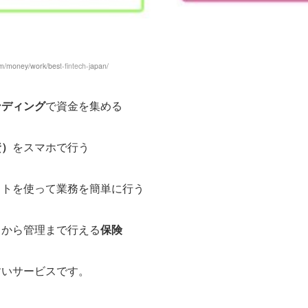
om/money/work/bes
t-fintech-j
apan/
ンディング
で資金を集める
資）
をスマホで行う
フトを使って業務を簡単に行う
きから管理まで行える
保険
すいサービスです。