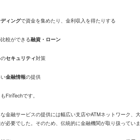
ンディング
で資金を集めたり、金利収入を得たりする
の比較ができる
融資・ローン
めの
セキュリティ
対策
早い
金融情報
の提供
FinTechです。
な金融サービスの提供には幅広い支店やATMネットワーク、
備が必要でした。そのため、伝統的に金融機関が取り扱ってい