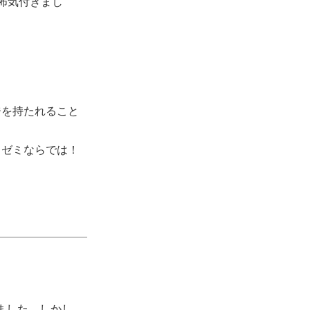
怖気付きまし
ジを持たれること
ラゼミならでは！
ました。しかし、