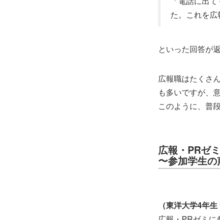
「電話に出て
た。これを広
といった回答が
広報職はたくさ
も多いですが、
このように、普
広報・PRゼ
〜参加学生の
（東洋大学4年生
広報・PRゼミ