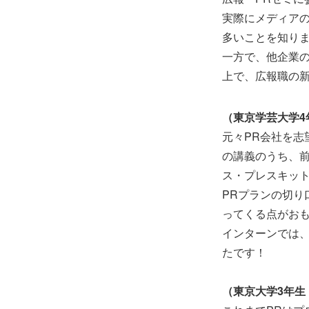
実際にメディア
多いことを知り
一方で、他企業
上で、広報職の
（東京学芸大学4
元々PR会社を志
の講義のうち、前
ス・プレスキッ
PRプランの切
ってくる点がお
インターンでは
たです！
（東京大学3年生