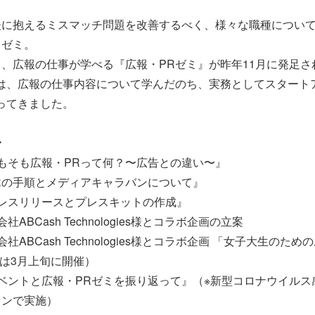
後に抱えるミスマッチ問題を改善するべく、様々な職種につい
ラゼミ。
、広報の仕事が学べる『広報・PRゼミ』が昨年11月に発足さ
では、広報の仕事内容について学んだのち、実務としてスタート
ってきました。
〜
もそも広報・PRって何？〜広告との違い〜』
Rの手順とメディアキャラバンについて』
レスリリースとプレスキットの作成』
ABCash Technologies様とコラボ企画の立案
ABCash Technologies様とコラボ企画
「女子大生のための
トは3月上旬に開催）
ベントと広報・PRゼミを振り返って』（※新型コロナウイルス
インで実施）