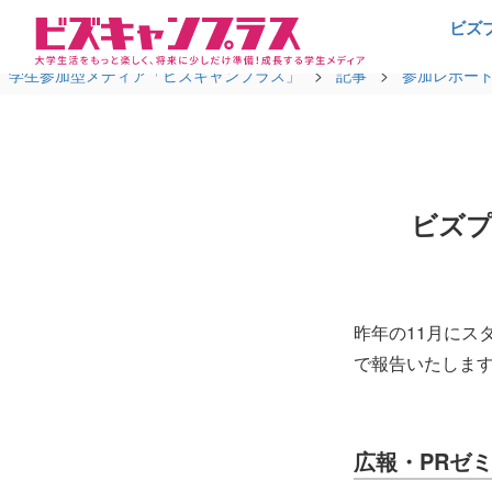
ビズ
学生参加型メディア「ビズキャンプラス」
>
記事
>
参加レポー
ビズプ
昨年の11月にス
で報告いたしま
広報・PRゼ