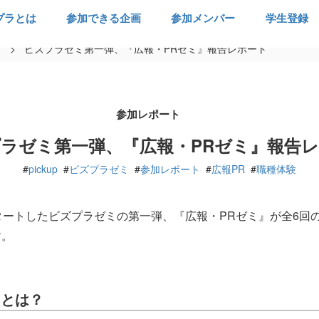
プラとは
参加できる企画
参加メンバー
学生登録
ト
>
ビズプラゼミ第一弾、『広報・PRゼミ』報告レポート
参加レポート
ラゼミ第一弾、『広報・PRゼミ』報告
#
pickup
#
ビズプラゼミ
#
参加レポート
#
広報PR
#
職種体験
タートしたビズプラゼミの第一弾、『広報・PRゼミ』が全6回
す。
ミとは？