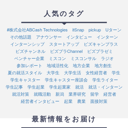
人気のタグ
#株式会社ABCash Technologies
itSnap
pickup
Uターン
その他話題
アナウンサー
インタビュー
インターン
インターンシップ
スタートアップ
ビズキャンプラス
ビズチャンネル
ビズプラChannel
ビズプラゼミ
ベンチャー企業
ミスコン
ミスコンサル
ラジオ
参加レポート
地域活性化
地方企業
地方創生
夏の就活スタイル
大学生
大学生活
女性経営者
学生
学生キャスター
学生キャスター座談会
学生ライター
学生記事
学生起業
学生起業家
就活
就活・インターン
就活対策
就職活動
新潟
業界研究
留学
経営者
経営者インタビュー
起業
農業
面接対策
最新情報をお届け