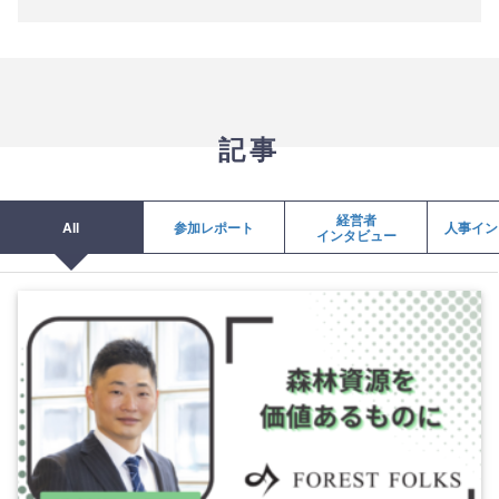
記事
経営者
All
参加レポート
人事イン
インタビュー