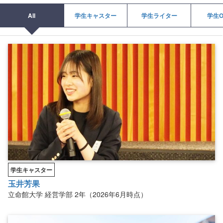
All
学生キャスター
学生ライター
学生O
学生キャスター
玉井芳果
立命館大学
経営学部
2年（2026年6月時点）