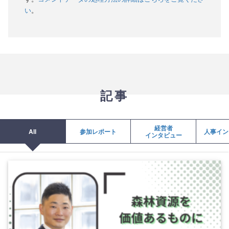
い
。
記事
経営者
All
参加レポート
人事イン
インタビュー