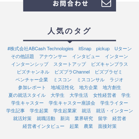
人気のタグ
#株式会社ABCash Technologies
itSnap
pickup
Uターン
その他話題
アナウンサー
インタビュー
インターン
インターンシップ
スタートアップ
ビズキャンプラス
ビズチャンネル
ビズプラChannel
ビズプラゼミ
ベンチャー企業
ミスコン
ミスコンサル
ラジオ
参加レポート
地域活性化
地方企業
地方創生
夏の就活スタイル
大学生
大学生活
女性経営者
学生
学生キャスター
学生キャスター座談会
学生ライター
学生記事
学生起業
学生起業家
就活
就活・インターン
就活対策
就職活動
新潟
業界研究
留学
経営者
経営者インタビュー
起業
農業
面接対策