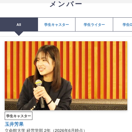
メンバー
All
学生キャスター
学生ライター
学生O
学生キャスター
玉井芳果
立命館大学
経営学部
2年（2026年6月時点）